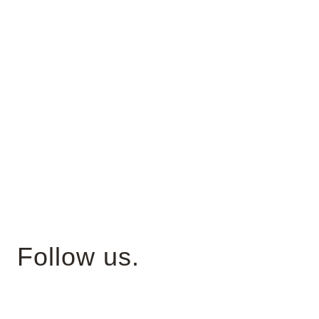
Follow us.
Instagram is where we tell stories of daily life